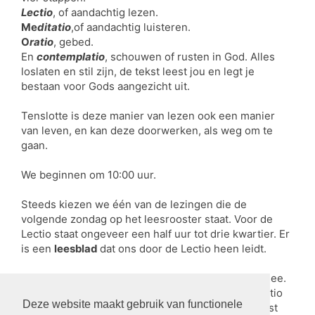
Lectio
, of aandachtig lezen.
Me
ditatio
,of aandachtig luisteren.
O
ratio
, gebed.
En
contemplatio
, schouwen of rusten in God. Alles
loslaten en stil zijn, de tekst leest jou en legt je
bestaan voor Gods aangezicht uit.
Tenslotte is deze manier van lezen ook een manier
van leven, en kan deze doorwerken, als weg om te
gaan.
We beginnen om 10:00 uur.
Steeds kiezen we één van de lezingen die de
volgende zondag op het leesrooster staat. Voor de
Lectio staat ongeveer een half uur tot drie kwartier. Er
is een
leesblad
dat ons door de Lectio heen leidt.
Na afloop drinken we samen een kopje koffie of thee.
Je kunt er uiteraard ook voor kiezen om na de Lectio
Deze website maakt gebruik van functionele
je eigen weg te gaan, omdat je plannen hebt of juist