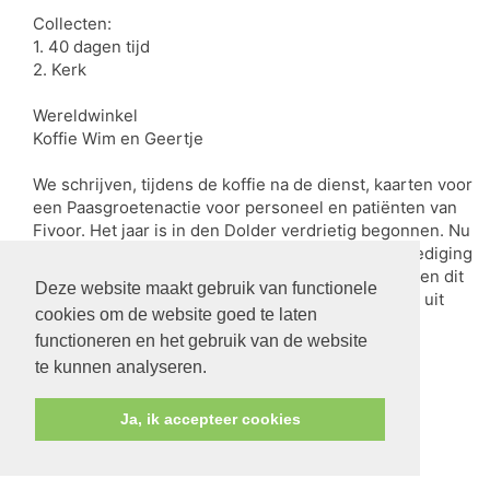
Collecten:
1. 40 dagen tijd
2. Kerk
Wereldwinkel
Koffie Wim en Geertje
We schrijven, tijdens de koffie na de dienst, kaarten voor
een Paasgroetenactie voor personeel en patiënten van
Fivoor. Het jaar is in den Dolder verdrietig begonnen. Nu
willen we met een klein gebaar wat licht en bemoediging
geven aan wie werken en wonen bij Fivoor. We doen dit
Deze website maakt gebruik van functionele
als Maria Christina Kerk samen met de Oosterkerk uit
cookies om de website goed te laten
Zeist.
functioneren en het gebruik van de website
te kunnen analyseren.
terug
Ja, ik accepteer cookies