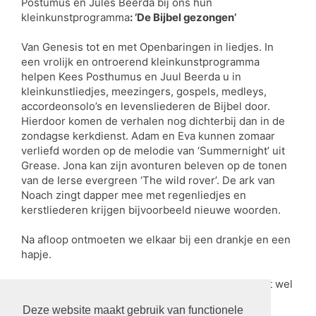
Postumus en Jules Beerda bij ons hun
kleinkunstprogramma
: ’De Bijbel gezongen’
Van Genesis tot en met Openbaringen in liedjes. In
een vrolijk en ontroerend kleinkunstprogramma
helpen Kees Posthumus en Juul Beerda u in
kleinkunstliedjes, meezingers, gospels, medleys,
accordeonsolo’s en levensliederen de Bijbel door.
Hierdoor komen de verhalen nog dichterbij dan in de
zondagse kerkdienst. Adam en Eva kunnen zomaar
verliefd worden op de melodie van ‘Summernight’ uit
Grease. Jona kan zijn avonturen beleven op de tonen
van de Ierse evergreen ‘The wild rover’. De ark van
Noach zingt dapper mee met regenliedjes en
kerstliederen krijgen bijvoorbeeld nieuwe woorden.
Na afloop ontmoeten we elkaar bij een drankje en een
hapje.
De toegang is gratis. Een vrijwillige bijdrage wordt wel
gewaardeerd.
Deze website maakt gebruik van functionele