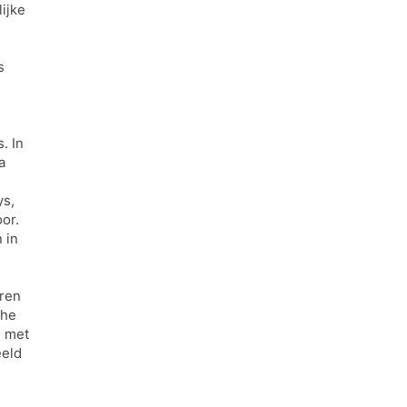
lijke
s
. In
a
ys,
or.
 in
uren
The
e met
eeld