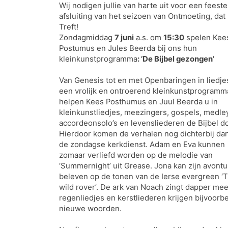
Wij nodigen jullie van harte uit voor een feeste
afsluiting van het seizoen van Ontmoeting, dat
Treft!
Zondagmiddag
7 juni
a.s. om
15:30
spelen Kee
Postumus en Jules Beerda bij ons hun
kleinkunstprogramma
: ’De Bijbel gezongen’
Van Genesis tot en met Openbaringen in liedjes
een vrolijk en ontroerend kleinkunstprogramm
helpen Kees Posthumus en Juul Beerda u in
kleinkunstliedjes, meezingers, gospels, medle
accordeonsolo’s en levensliederen de Bijbel do
Hierdoor komen de verhalen nog dichterbij dan
de zondagse kerkdienst. Adam en Eva kunnen
zomaar verliefd worden op de melodie van
‘Summernight’ uit Grease. Jona kan zijn avont
beleven op de tonen van de Ierse evergreen ‘
wild rover’. De ark van Noach zingt dapper me
regenliedjes en kerstliederen krijgen bijvoorb
nieuwe woorden.